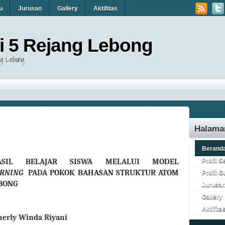
u
Jurusan
Gallery
Aktifitas
 5 Rejang Lebong
g Lebong
Halam
Berand
Profil S
ASIL BELAJAR SISWA MELALUI MODEL
ARNING
PADA POKOK BAHASAN STRUKTUR ATOM
Profil G
EBONG
Jurusa
Gallery
Aktifita
herly Winda Riyani