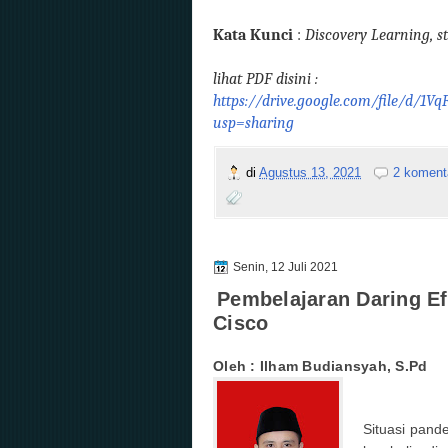
Kata Kunci
:
Discover
y
Learning
, 
lihat PDF disini :
https://drive.google.com/file/d
usp=sharing
di
Agustus 13, 2021
2 koment
Senin, 12 Juli 2021
Pembelajaran Daring Ef
Cisco
Oleh : Ilham Budiansyah, S.Pd
Situasi pand