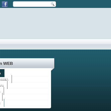
an WEB
a
ekolah
uru
n
s