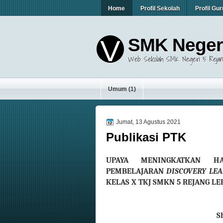
Home
Profil Sekolah
Profil Gur
SMK Negeri
Web Sekolah SMK Negeri 5 Rejan
Umum
(1)
Jumat, 13 Agustus 2021
Publikasi PTK
UPAYA MENINGKATKAN H
PEMBELAJARAN
DISCOVERY LE
KELAS X TKJ SMKN 5 REJANG L
S