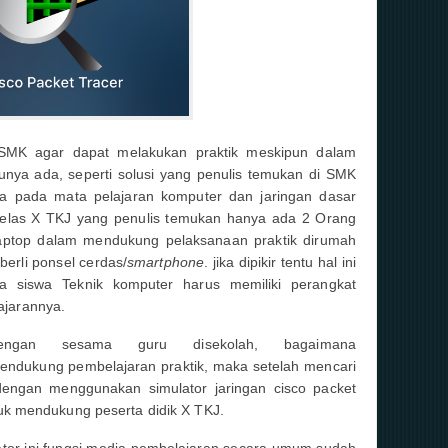
 SMK agar dapat melakukan praktik meskipun dalam
unya ada, seperti solusi yang penulis temukan di SMK
a pada mata pelajaran komputer dan jaringan dasar
kelas X TKJ yang penulis temukan hanya ada 2 Orang
aptop dalam mendukung pelaksanaan praktik dirumah
erli ponsel cerdas/
smartphone
. jika dipikir tentu hal ini
a siswa Teknik komputer harus memiliki perangkat
ajarannya.
dengan sesama guru disekolah, bagaimana
ndukung pembelajaran praktik, maka setelah mencari
dengan menggunakan simulator jaringan cisco packet
k mendukung peserta didik X TKJ.
or ini fungsi media pembelajaran secara umum sudah