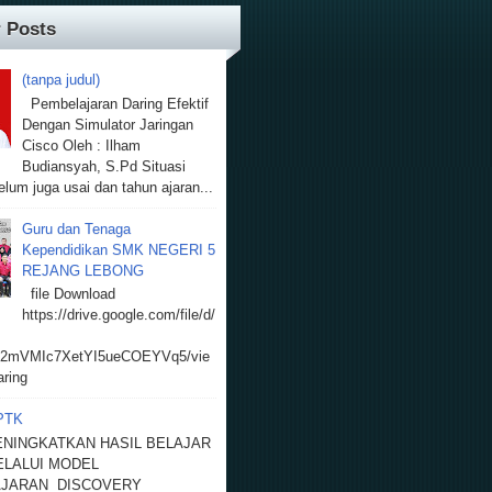
 Posts
(tanpa judul)
Pembelajaran Daring Efektif
Dengan Simulator Jaringan
Cisco Oleh : Ilham
Budiansyah, S.Pd Situasi
lum juga usai dan tahun ajaran...
Guru dan Tenaga
Kependidikan SMK NEGERI 5
REJANG LEBONG
file Download
https://drive.google.com/file/d/
2mVMIc7XetYI5ueCOEYVq5/vie
ring
 PTK
ENINGKATKAN HASIL BELAJAR
ELALUI MODEL
JARAN DISCOVERY