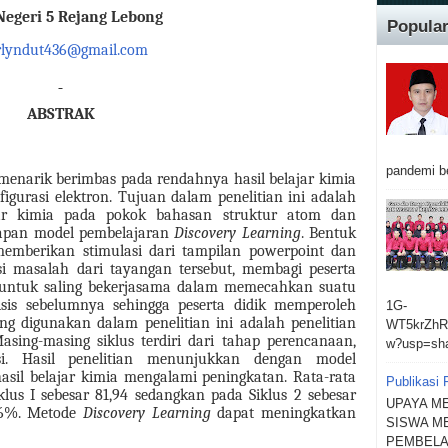
Negeri
5 Rejang Lebong
Popular
rlyndut436@gmail.com
ABSTRAK
pandemi be
enarik berimbas pada rendahnya hasil belajar kimia
igurasi elektron. Tujuan dalam penelitian ini adalah
jar kimia
pada pokok bahasan
struktur atom dan
rapan model pembelajaran
Discovery Learning
. Bentuk
emberikan stimulasi dari tampilan powerpoint dan
si masalah dari tayangan tersebut,
membagi peserta
 untuk saling bekerjasama dalam memecahkan suatu
sis sebelumnya sehingga peserta didik memperoleh
1G-
ng digunakan dalam penelitian ini adalah penelitian
WT5krZhR
asing-masing siklus terdiri dari tahap perencanaan,
w?usp=sha
ksi. Hasil penelitian menunjukkan dengan model
asil belajar kimia mengalami peningkatan. Rata-rata
Publikasi
iklus I sebesar 81,94 sedangkan pada Siklus 2 sebesar
UPAYA M
9,6%. Metode
Discovery Learning
dapat meningkatkan
SISWA M
PEMBELA