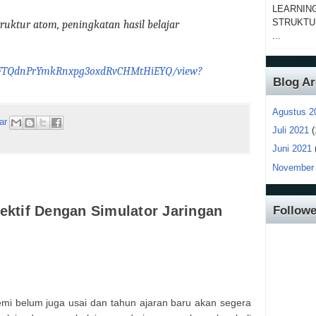
LEARNIN
STRUKTU
struktur atom, peningkatan
hasil belajar
...
/1VqFTQdnPrYmkRnxpg3oxdRvCHMtHiEYQ/view?
Blog Ar
Agustus 2
ar
Juli 2021
(
Juni 2021
November
ektif Dengan Simulator Jaringan
Followe
emi belum juga usai dan tahun ajaran baru akan segera