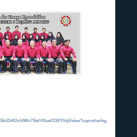
G-WT5krZhR2mVMIc7XetYI5ueCOEYVq5/view?usp=sharing