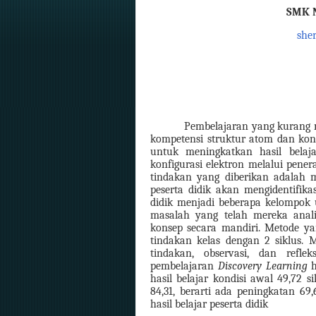
SMK 
she
Pembelajaran yang kurang m
kompetensi struktur atom dan konf
untuk meningkatkan hasil bela
konfigurasi elektron melalui pene
tindakan yang diberikan adalah
m
peserta didik akan mengidentifika
didik menjadi beberapa kelompok
masalah yang
telah mereka anali
konsep secara mandiri
. Metode ya
tindakan kelas dengan 2 siklus. M
tindakan, observasi, dan refle
pembelajaran
Discovery Learning
h
hasil belajar kondisi awal 49,72 s
84,31, berarti ada peningkatan 6
hasil belajar peserta didik