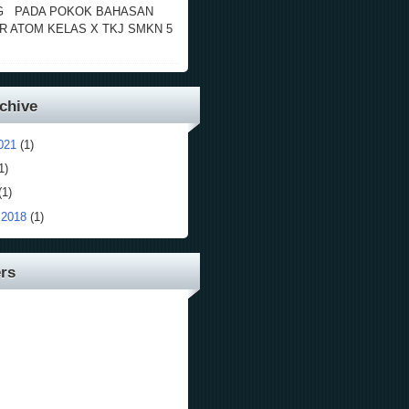
G PADA POKOK BAHASAN
R ATOM KELAS X TKJ SMKN 5
chive
021
(1)
1)
(1)
 2018
(1)
rs